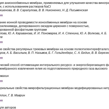
ция анионообменных мембран, применяемых для улучшения качества виногр
ин, с использованием растворов NaCl
акшенова, В. В. Сарапулова, В. В. Никоненко, Н. Д. Письменская
ание ионной проводимости ионообменных мембран на основе
иленимида, допированного оксидом циркония с поверхностью,
рованной фосфатными группами
лова, Ю. А. Караванова, И. И. Пономарев, И. А. Стенина, Ю. А. Волкова, А. Б.
ев
е свойства регулярных трековых мембран на основе полиэтилентерефталат
ров, А. Б. Васильев, В. П. Назьмов, Б. Г. Гольденберг, С. А. Бедин, В. В. Березк
ческий способ оптимизации интегрального ресурсо- и энергосберегающего ф
мембранного извлечения гелия из подготовленного природного газа высокого
омахин
ериальные свойства микрофильтрационных мембран модифицированных нит
ллин, Г. В. Маврин
для авторов