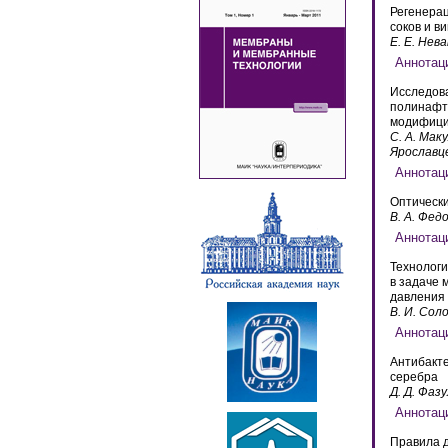
Регенера
соков и в
Е. Е. Нев
Исследов
полинафто
модифици
С. А. Маку
Ярославц
Оптически
В. А. Федо
Технологи
в задаче 
давления
В. И. Сол
Антибакт
серебра
Д. Д. Фазу
Правила 