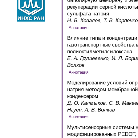
биполярную мембрану и эле
рекуперации серной кислоты
сульфата натрия
Н. В. Ковалев, Т. В. Карпенк
Влияние типа и концентрац
газотранспортные свойства 
полиоктилметилсилоксана
Е. А. Грушевенко, И. Л. Борис
Волков
Моделирование условий опр
натрия методом мембранной
конденсером
Д. О. Калмыков, С. В. Макаев,
Нгуен, А. В. Волков
Мультисенсорные системы на
модифицированных PEDOT, 