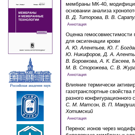
мембраны МК-40, модифицир
основании анализа хронопо
В. Д. Титорова, В. В. Сарапу
Оценка гемосовместимости
для оксигенации крови
А. Ю. Алентьев, Ю. Г. Богдан
Ю. Никифоров, Д. А. Алентье
В. Боровкова, А. К. Евсеев, 
М. В. Сторожева, С. В. Жур
Влияние термически активир
газотранспортные свойства 
разного конфигурационного 
С. М. Матсон, В. П. Макрушин
Хотимский
Перенос ионов через модиф