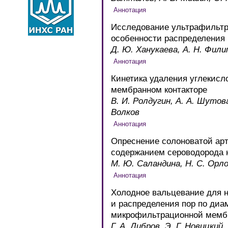
Исследование ультрафильт
особенности распределения 
Д. Ю. Ханукаева, А. Н. Фили
Кинетика удаления углекисло
мембранном контакторе
В. И. Ролдугин, А. А. Шутова,
Волков
Опреснение солоноватой ар
содержанием сероводорода н
М. Ю. Саландина, Н. С. Орл
Холодное вальцевание для н
и распределения пор по ди
микрофильтрационной мембр
Г. А. Дибров, Э. Г. Новицкий,