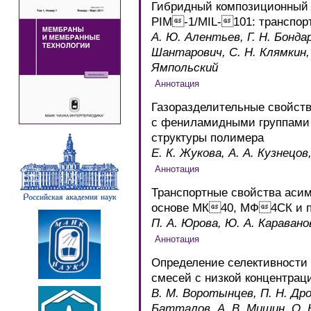
Гибридный композиционный
PIM-1/MIL-101: транспор
А. Ю. Алентьев, Г. Н. Бондар
Шантарович, С. Н. Клямкин, 
Ямпольский
Газоразделительные свойст
с фениламидными группами 
структуры полимера
Е. К. Жукова, А. А. Кузнецо
Транспортные свойства аси
основе МК40, МФ4СК и 
П. А. Юрова, Ю. А. Каравано
Определение селективности
смесей с низкой концентрац
В. М. Воротынцев, П. Н. Дро
Батталов, А. В. Мишин, О. 